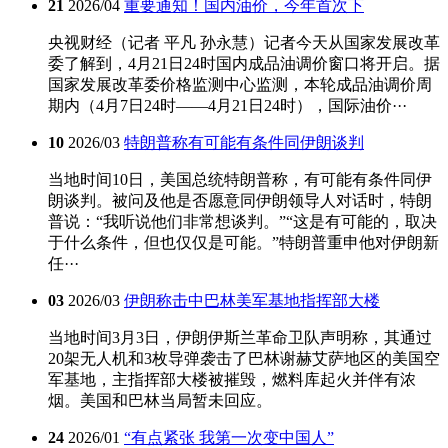
21
2026/04
重要通知！国内油价，今年首次下
央视财经（记者 平凡 孙永慧）记者今天从国家发展改革
委了解到，4月21日24时国内成品油调价窗口将开启。据
国家发展改革委价格监测中心监测，本轮成品油调价周
期内（4月7日24时——4月21日24时），国际油价···
10
2026/03
特朗普称有可能有条件同伊朗谈判
当地时间10日，美国总统特朗普称，有可能有条件同伊
朗谈判。被问及他是否愿意同伊朗领导人对话时，特朗
普说：“我听说他们非常想谈判。”“这是有可能的，取决
于什么条件，但也仅仅是可能。”特朗普重申他对伊朗新
任···
03
2026/03
伊朗称击中巴林美军基地指挥部大楼
当地时间3月3日，伊朗伊斯兰革命卫队声明称，其通过
20架无人机和3枚导弹袭击了巴林谢赫艾萨地区的美国空
军基地，主指挥部大楼被摧毁，燃料库起火并伴有浓
烟。美国和巴林当局暂未回应。‌‌
24
2026/01
“有点紧张 我第一次变中国人”